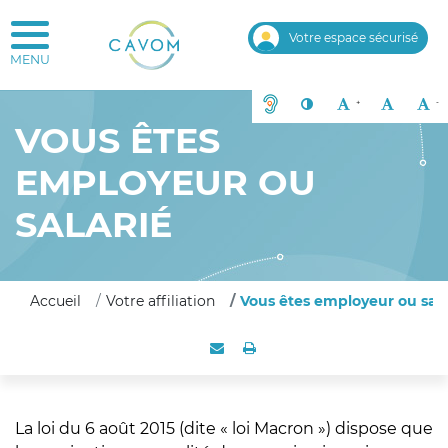
CAVOM caisse d'assurance vieille
Votre espace sécurisé
Outils d'accessibilité
Solution ACCEO - Sourds et mal
Contraste
Agrandir le texte
Rénitialise
R
+
-
VOUS ÊTES
EMPLOYEUR OU
SALARIÉ
Accueil
Votre affiliation
Vous êtes employeur ou sala
Envoyer par e-mail
Imprimer
Partager
La loi du 6 août 2015 (dite « loi Macron ») dispose que