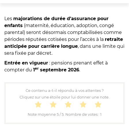
Les
majorations de durée d’assurance pour
enfants
(maternité, éducation, adoption, congé
parental) seront désormais comptabilisées comme
périodes réputées cotisées pour l’accès à la
retraite
anticipée pour carrière longue
, dans une limite qui
sera fixée par décret.
Entrée en vigueur
: pensions prenant effet à
er
compter du
1
septembre 2026
.
Ce contenu a-t-il répondu à vos attentes ?
Cliquez sur une étoile pour lui donner une note.
Note moyenne
5
/ 5. Nombre de votes :
1