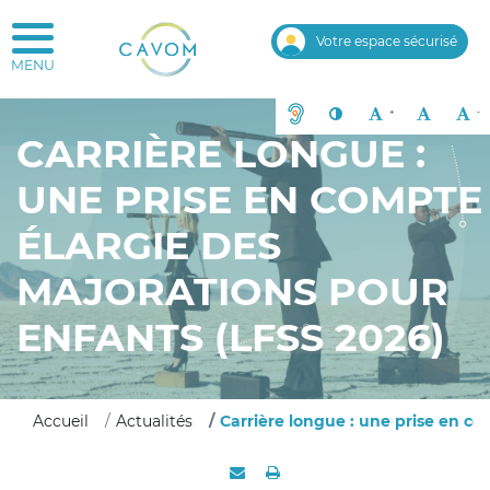
CAVOM caisse d'assurance vieille
Votre espace sécurisé
Outils d'accessibilité
Solution ACCEO - Sourds et mal
Contraste
Agrandir le texte
Rénitialise
R
+
-
CARRIÈRE LONGUE :
UNE PRISE EN COMPTE
ÉLARGIE DES
MAJORATIONS POUR
ENFANTS (LFSS 2026)
Accueil
Actualités
Carrière longue : une prise en c
Envoyer par e-mail
Imprimer
Partager