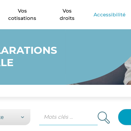
fficiers ministeriels, des officiers publics et des compa
Vos
Vos
Accessibilité
cotisations
droits
LARATIONS
ALE