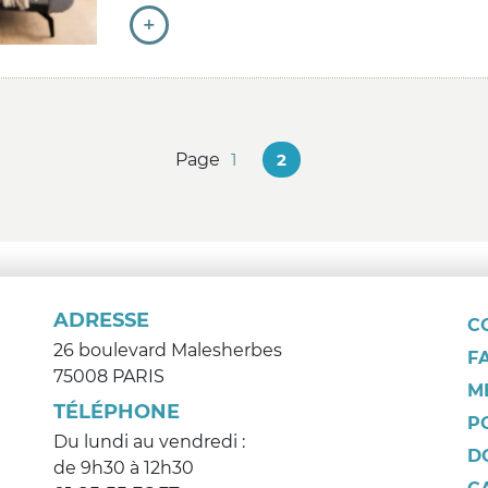
+
Page
1
2
ADRESSE
C
26 boulevard Malesherbes
F
75008 PARIS
M
TÉLÉPHONE
P
Du lundi au vendredi :
D
de 9h30 à 12h30