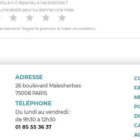
nu a-t-il répondu à vos attentes ?
 une étoile pour lui donner une note.
intenant ! Soyez le premier à noter ce contenu.
ADRESSE
C
26 boulevard Malesherbes
F
75008 PARIS
M
TÉLÉPHONE
P
Du lundi au vendredi :
D
de 9h30 à 12h30
C
01 85 55 36 37
A