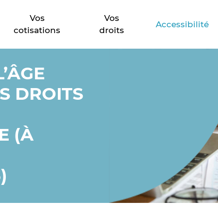
fficiers ministeriels, des officiers publics et des compa
Vos
Vos
Accessibilité
cotisations
droits
L’ÂGE
S DROITS
 (À
)