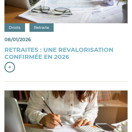
Catégorie : "
Droits
Retraite
08/01/2026
RETRAITES : UNE REVALORISATION
CONFIRMÉE EN 2026
+