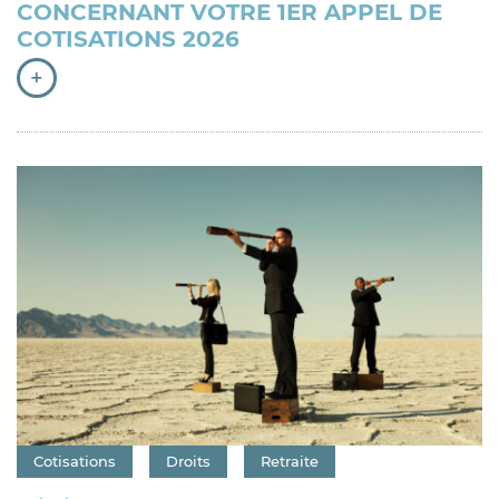
CONCERNANT VOTRE 1ER APPEL DE
COTISATIONS 2026
+
Catégorie : "
Cotisations
Droits
Retraite