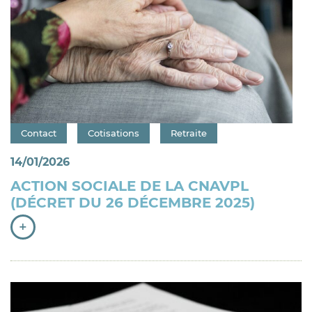
Catégorie : "
Contact
Cotisations
Retraite
14/01/2026
ACTION SOCIALE DE LA CNAVPL
(DÉCRET DU 26 DÉCEMBRE 2025)
+