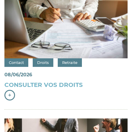
Catégorie : "
Contact
Droits
Retraite
08/06/2026
CONSULTER VOS DROITS
+